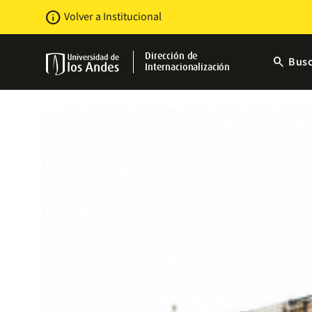
Pasar
Newsbar
info
Volver a Institucional
al
contenido
principal
Dirección de
search
Busc
Internacionalización