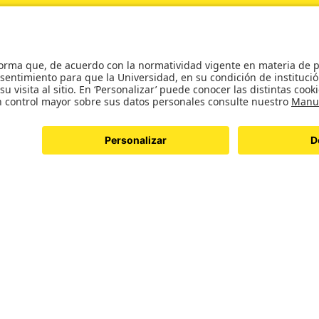
tos de Internacionalización
s
ros