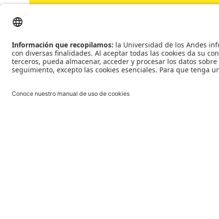
Para profesores
Financiación
Instrumen
Redes y alianzas
Convenio
Consejerxs de Internacionalización
Para estudiantes
Oportunidades de movilidad
Apoyos financie