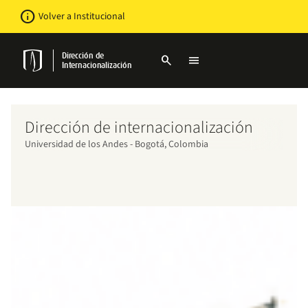
Pasar
Newsbar
info
Volver a Institucional
al
contenido
principal
Dirección de
search
menu
Internacionalización
Dirección de internacionalización
Universidad de los Andes - Bogotá, Colombia