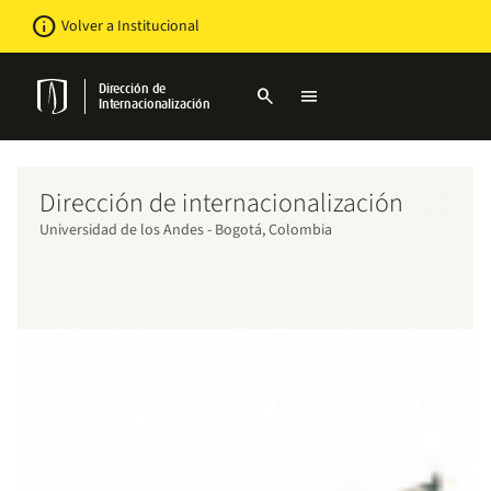
Pasar
Newsbar
info
Volver a Institucional
al
contenido
principal
Dirección de
search
menu
Internacionalización
Dirección de internacionalización
Universidad de los Andes - Bogotá, Colombia