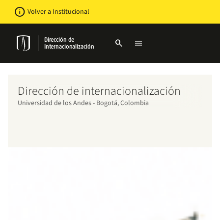
Pasar
Newsbar
info
Volver a Institucional
al
contenido
principal
Dirección de
search
menu
Internacionalización
Dirección de internacionalización
Universidad de los Andes - Bogotá, Colombia