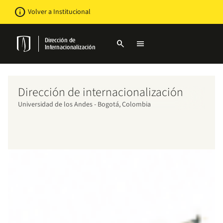
Pasar
Newsbar
info
Volver a Institucional
al
contenido
principal
Dirección de
search
menu
Internacionalización
Dirección de internacionalización
Universidad de los Andes - Bogotá, Colombia