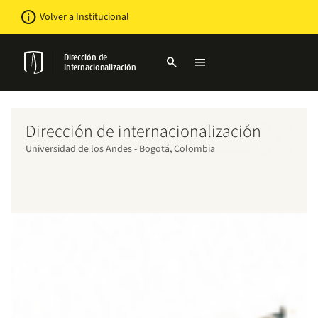
Pasar
Newsbar
info
Volver a Institucional
al
contenido
principal
Dirección de
search
menu
Internacionalización
Dirección de internacionalización
Universidad de los Andes - Bogotá, Colombia