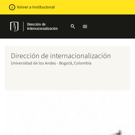
Pasar
Newsbar
info
Volver a Institucional
al
contenido
principal
Dirección de
search
menu
Internacionalización
Dirección de internacionalización
Universidad de los Andes - Bogotá, Colombia