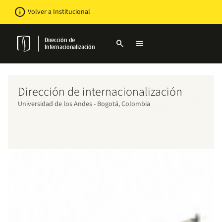
Pasar
Newsbar
info
Volver a Institucional
al
contenido
principal
Dirección de
search
menu
Internacionalización
Dirección de internacionalización
Universidad de los Andes - Bogotá, Colombia