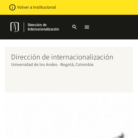
Pasar
Newsbar
info
Volver a Institucional
al
contenido
principal
Dirección de
search
menu
Internacionalización
Dirección de internacionalización
Universidad de los Andes - Bogotá, Colombia