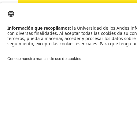
Para profesores
Financiación
Instrumen
Redes y alianzas
Convenio
Consejerxs de Internacionalización
Para estudiantes
Oportunidades de movilidad
Apoyos financie