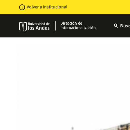
Pasar
Newsbar
info
Volver a Institucional
al
contenido
principal
Dirección de
search
Busc
Internacionalización