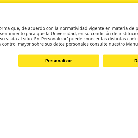
tos de Internacionalización
s
ros